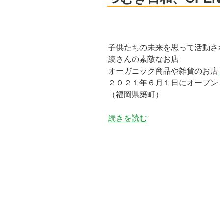
子供たちの未来を思って活動さ
綾さんの素敵なお店
オーガニック商品や雑貨のお店
２０２１年６月１日にオープン
（福岡県築町）
“つ
続きを読む
む
ぎ
日
和、
OPEN
し
ま
す