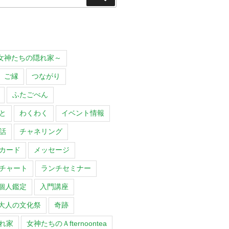
索
O～女神たちの隠れ家～
ご縁
つながり
ふたごべん
と
わくわく
イベント情報
話
チャネリング
カード
メッセージ
チャート
ランチセミナー
個人鑑定
入門講座
大人の文化祭
奇跡
れ家
女神たちのＡfternoontea