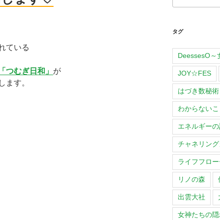
タグ
れている
Deesses
「つむぎ日和」
が
JOY☆FES
します。
はづき数秘術
わからないこ
エネルギーの
チャネリング
ライフフロー
リノの森
出雲大社
女神たちの隠