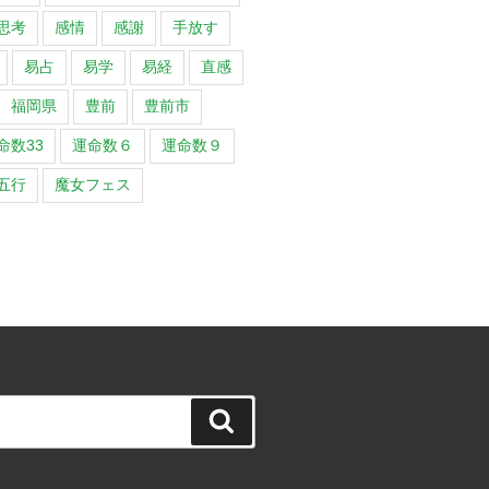
思考
感情
感謝
手放す
易占
易学
易経
直感
福岡県
豊前
豊前市
命数33
運命数６
運命数９
五行
魔女フェス
検
索