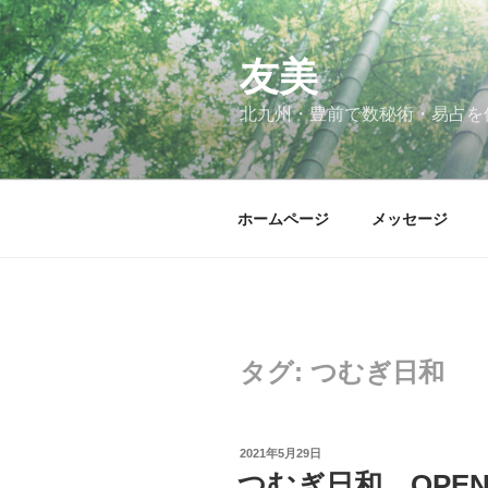
コ
ン
テ
友美
ン
北九州・豊前で数秘術・易占を
ツ
へ
ス
キ
ホームページ
メッセージ
ッ
プ
タグ:
つむぎ日和
投
2021年5月29日
稿
つむぎ日和、OPE
日: