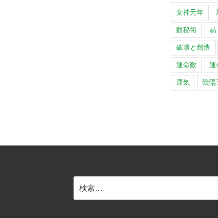
女神元年
数秘術
易
破壊と創造
運命数
運
運気
陰陽
検
索: