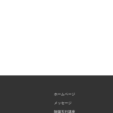
♡”
の
ホームページ
メッセージ
陰陽五行講座