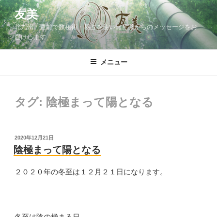
コ
友美
ン
北九州・豊前で数秘術・易占を使い無意識からのメッセージをお
テ
届けします
ン
ツ
メニュー
へ
ス
キ
ッ
タグ:
陰極まって陽となる
プ
投
2020年12月21日
稿
陰極まって陽となる
日:
２０２０年の冬至は１２月２１日になります。
冬至は陰の極まる日。