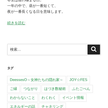
一年の中で、昼が一番短くて、
夜が一番長くなる日を意味します。
“陰
続きを読む
極
ま
っ
て
検
検
陽
索
索:
と
な
タグ
る”
の
DeessesO～女神たちの隠れ家～
JOY☆FES
ご縁
つながり
はづき数秘術
ふたごべん
わからないこと
わくわく
イベント情報
エネルギーの話
チャネリング