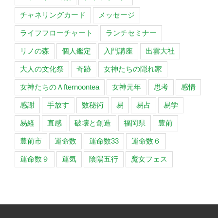
チャネリングカード
メッセージ
ライフフローチャート
ランチセミナー
リノの森
個人鑑定
入門講座
出雲大社
大人の文化祭
奇跡
女神たちの隠れ家
女神たちのＡfternoontea
女神元年
思考
感情
感謝
手放す
数秘術
易
易占
易学
易経
直感
破壊と創造
福岡県
豊前
豊前市
運命数
運命数33
運命数６
運命数９
運気
陰陽五行
魔女フェス