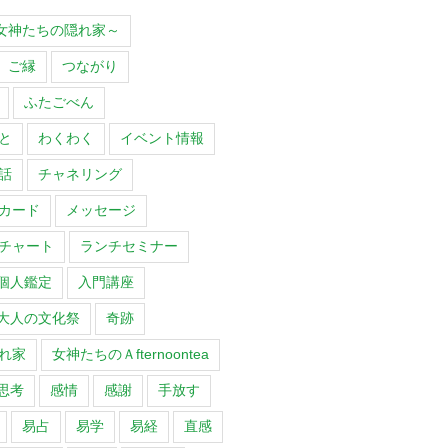
O～女神たちの隠れ家～
ご縁
つながり
ふたごべん
と
わくわく
イベント情報
話
チャネリング
カード
メッセージ
チャート
ランチセミナー
個人鑑定
入門講座
大人の文化祭
奇跡
れ家
女神たちのＡfternoontea
思考
感情
感謝
手放す
易占
易学
易経
直感