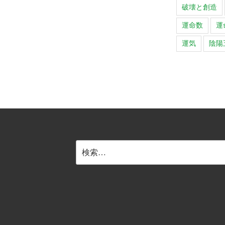
破壊と創造
運命数
運
運気
陰陽
検
索: