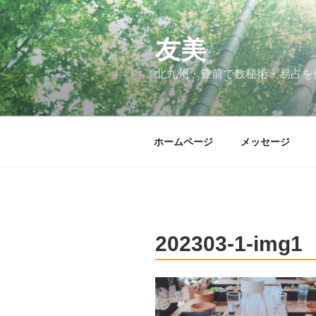
コ
ン
テ
友美
ン
北九州・豊前で数秘術・易占を
ツ
へ
ス
キ
ホームページ
メッセージ
ッ
プ
202303-1-img1