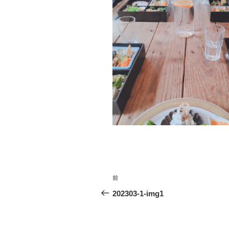
投
前
前
稿
の
202303-1-img1
投
ナ
稿