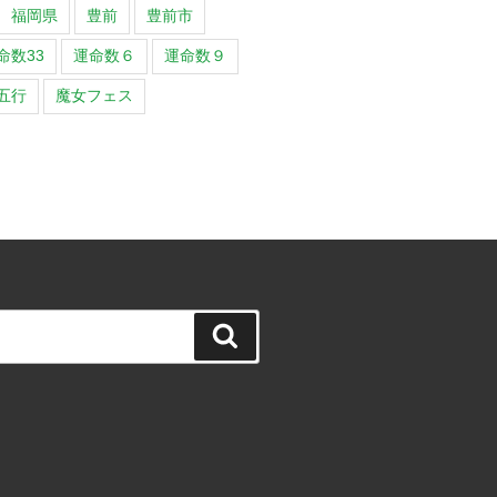
福岡県
豊前
豊前市
命数33
運命数６
運命数９
五行
魔女フェス
検
索