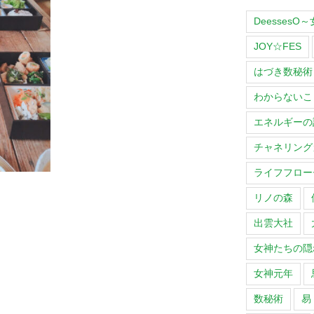
Deesses
JOY☆FES
はづき数秘術
わからないこ
エネルギーの
チャネリング
ライフフロー
リノの森
出雲大社
女神たちの隠
女神元年
数秘術
易