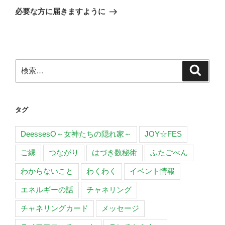
ゲ
の
必要な方に届きますように
投
ー
稿
シ
ョ
ン
検
検
索
索:
タグ
DeessesO～女神たちの隠れ家～
JOY☆FES
ご縁
つながり
はづき数秘術
ふたごべん
わからないこと
わくわく
イベント情報
エネルギーの話
チャネリング
チャネリングカード
メッセージ