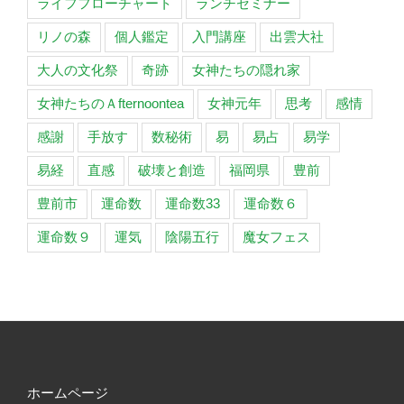
ライフフローチャート
ランチセミナー
リノの森
個人鑑定
入門講座
出雲大社
大人の文化祭
奇跡
女神たちの隠れ家
女神たちのＡfternoontea
女神元年
思考
感情
感謝
手放す
数秘術
易
易占
易学
易経
直感
破壊と創造
福岡県
豊前
豊前市
運命数
運命数33
運命数６
運命数９
運気
陰陽五行
魔女フェス
ホームページ