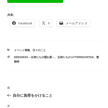
共有:
Facebook
X
メールアドレス
カ
イベント情報
、
日々のこと
テ
タ
DEESSESO～女神たちの隠れ家～
、
女神たちのＡFTERNOONTEA
、
数
ゴ
グ
秘術
リ
ー
投
前
前
稿
の
自分に負荷をかけること
ナ
投
ビ
稿
次
次