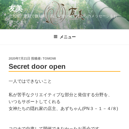
コ
友美
ン
北九州・豊前で数秘術・易占を使い無意識からのメッセージをお
テ
届けします
ン
ツ
メニュー
へ
ス
キ
ッ
投
2020年7月21日
投稿者:
TOMOMI
稿
Secret door open
プ
日:
一人ではできないこと
私が苦手なクリエイティブな部分と発信する分野を、
いつもサポートしてくれる
女神たちの隠れ家の店主、あずちゃん(PN３－１－４/８)
コロナで自粛して開催できなかったお茶会です。