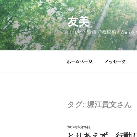
コ
ン
テ
友美
ン
北九州・豊前で数秘術・易占を
ツ
へ
ス
キ
ホームページ
メッセージ
ッ
プ
タグ:
堀江貴文さん
投
2019年5月25日
稿
とりあえず、行動
日: