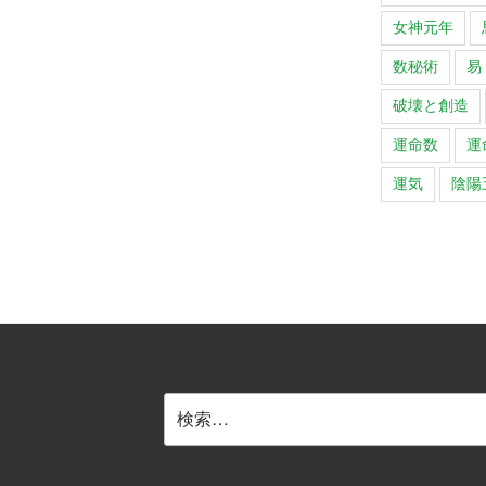
女神元年
数秘術
易
破壊と創造
運命数
運
運気
陰陽
検
索: