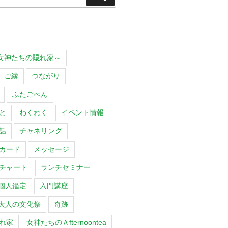
索
O～女神たちの隠れ家～
ご縁
つながり
ふたごべん
と
わくわく
イベント情報
話
チャネリング
カード
メッセージ
チャート
ランチセミナー
個人鑑定
入門講座
大人の文化祭
奇跡
れ家
女神たちのＡfternoontea