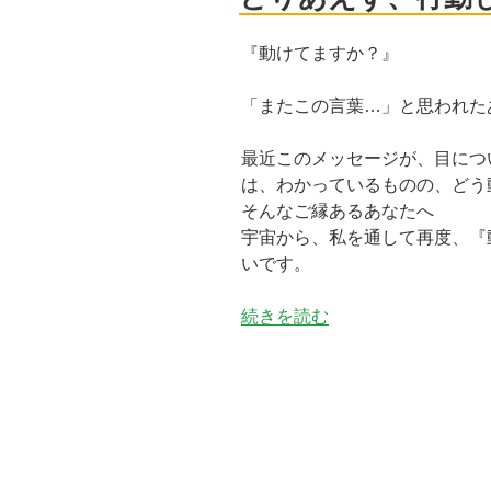
『動けてますか？』
「またこの言葉…」と思われた
最近このメッセージが、目につ
は、わかっているものの、どう
そんなご縁あるあなたへ
宇宙から、私を通して再度、『
いです。
“と
続きを読む
り
あ
え
ず、
行
動