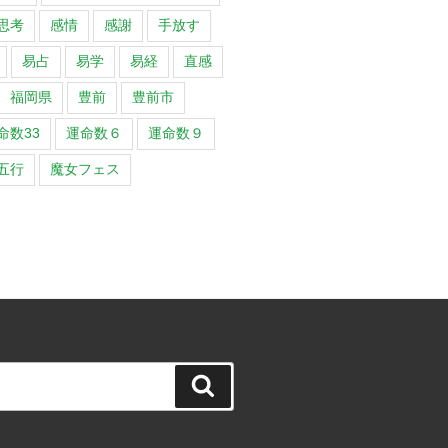
思考
感情
感謝
手放す
易占
易学
易経
直感
福岡県
豊前
豊前市
命数33
運命数６
運命数９
五行
魔女フェス
検
索