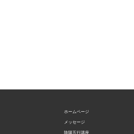
し
て
か
ら、
考
え
る”
の
ホームページ
メッセージ
陰陽五行講座