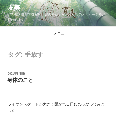
コ
友美
ン
北九州・豊前で数秘術・易占を使い無意識からのメッセージをお
テ
届けします
ン
ツ
メニュー
へ
ス
キ
ッ
タグ:
手放す
プ
投
2021年8月8日
稿
身体のこと
日:
ライオンズゲートが大きく開かれる日にのっかってみま
した