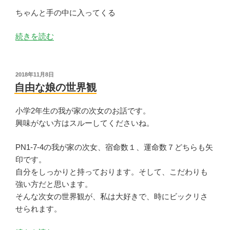
ちゃんと手の中に入ってくる
“手
続きを読む
放
す
と
投
2018年11月8日
稿
入
自由な娘の世界観
日:
っ
て
小学2年生の我が家の次女のお話です。
く
興味がない方はスルーしてくださいね。
る
も
PN1-7-4の我が家の次女、宿命数１、運命数７どちらも矢
の”
印です。
の
自分をしっかりと持っております。そして、こだわりも
強い方だと思います。
そんな次女の世界観が、私は大好きで、時にビックリさ
せられます。