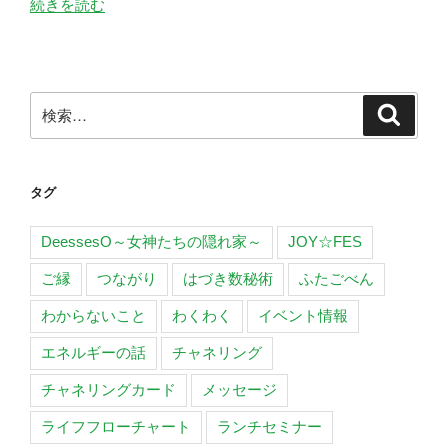
“自
続きを読む
由
な
娘
の
検
検
世
索
索:
界
観”
タグ
の
DeessesO～女神たちの隠れ家～
JOY☆FES
ご縁
つながり
はづき数秘術
ふたごべん
わからないこと
わくわく
イベント情報
エネルギーの話
チャネリング
チャネリングカード
メッセージ
ライフフローチャート
ランチセミナー