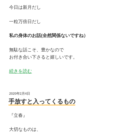
今日は新月だし
一粒万倍日だし
私の身体のお話(全然関係ないですね）
無駄な話こそ、豊かなので
お付き合い下さると嬉しいです。
“身
続きを読む
体
の
こ
投
2020年2月4日
稿
と”
手放すと入ってくるもの
日:
の
『立春』
大切なものは、