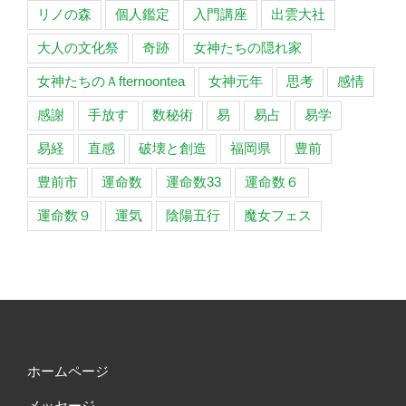
リノの森
個人鑑定
入門講座
出雲大社
大人の文化祭
奇跡
女神たちの隠れ家
女神たちのＡfternoontea
女神元年
思考
感情
感謝
手放す
数秘術
易
易占
易学
易経
直感
破壊と創造
福岡県
豊前
豊前市
運命数
運命数33
運命数６
運命数９
運気
陰陽五行
魔女フェス
ホームページ
メッセージ