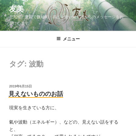
コ
友美
ン
北九州・豊前で数秘術・易占を使い無意識からのメッセージをお
テ
届けします
ン
ツ
メニュー
へ
ス
キ
ッ
タグ:
波動
プ
投
2019年6月15日
稿
見えないもののお話
日:
現実を生きている方に、
氣や波動（エネルギー）、などの、見えない話をする
と、