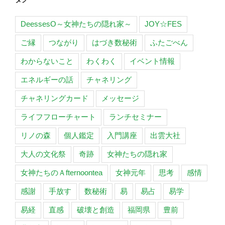
話”
の
DeessesO～女神たちの隠れ家～
JOY☆FES
ご縁
つながり
はづき数秘術
ふたごべん
わからないこと
わくわく
イベント情報
エネルギーの話
チャネリング
チャネリングカード
メッセージ
ライフフローチャート
ランチセミナー
リノの森
個人鑑定
入門講座
出雲大社
大人の文化祭
奇跡
女神たちの隠れ家
女神たちのＡfternoontea
女神元年
思考
感情
感謝
手放す
数秘術
易
易占
易学
易経
直感
破壊と創造
福岡県
豊前