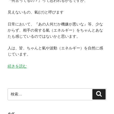
『何言ってるの？』って思われるかもですが、
見えないもの、氣(け)と呼びます
日常において、『あの人何だか機嫌が悪いな』等、少な
からず、相手の発する氣（エネルギー）をちゃんとあな
たも感じているのではないかと思います。
人は、皆、ちゃんと氣や波動（エネルギー）を自然に感
じています。
“見
続きを読む
え
な
い
も
検
検
の
索
索:
の
お
タグ