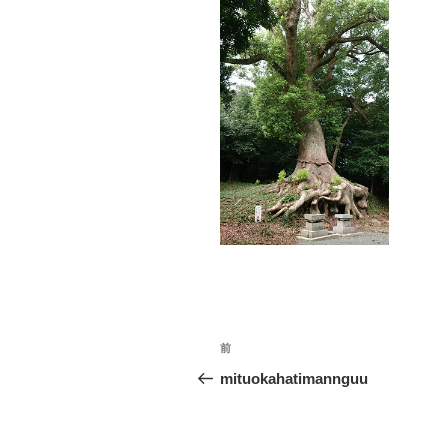
投
前
前
稿
の
mituokahatimannguu
投
ナ
稿