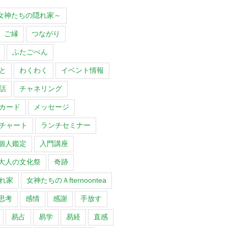
O～女神たちの隠れ家～
ご縁
つながり
ふたごべん
と
わくわく
イベント情報
話
チャネリング
カード
メッセージ
チャート
ランチセミナー
個人鑑定
入門講座
大人の文化祭
奇跡
れ家
女神たちのＡfternoontea
思考
感情
感謝
手放す
易占
易学
易経
直感