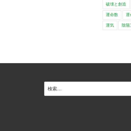
破壊と創造
運命数
運
運気
陰陽
検
索: