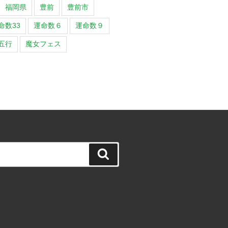
福岡県
豊前
豊前市
命数33
運命数６
運命数９
五行
魔女フェス
検
索