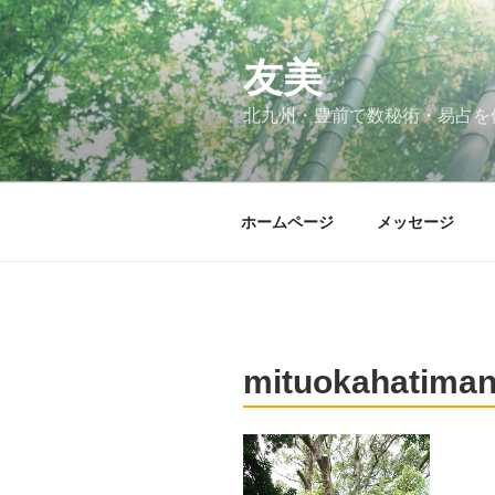
コ
ン
テ
友美
ン
北九州・豊前で数秘術・易占を
ツ
へ
ス
キ
ホームページ
メッセージ
ッ
プ
mituokahatima