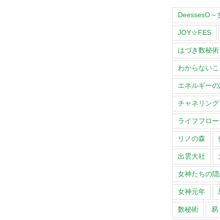
Deesses
JOY☆FES
はづき数秘術
わからないこ
エネルギーの
チャネリング
ライフフロー
リノの森
出雲大社
女神たちの隠
女神元年
数秘術
易