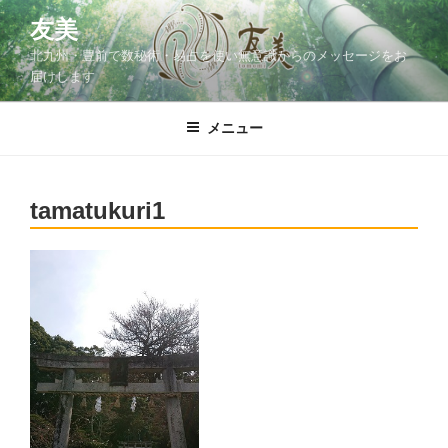
コ
友美
ン
北九州・豊前で数秘術・易占を使い無意識からのメッセージをお
テ
届けします
ン
ツ
メニュー
へ
ス
キ
ッ
tamatukuri1
プ