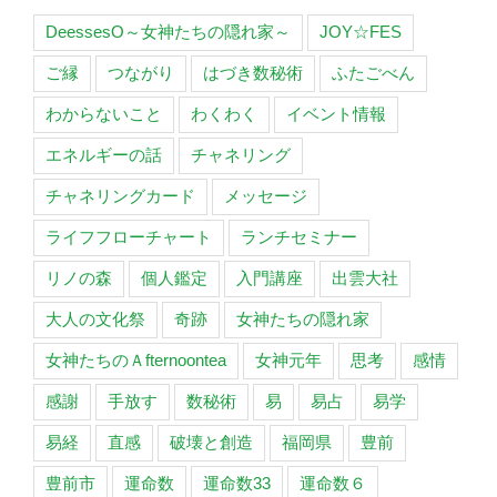
DeessesO～女神たちの隠れ家～
JOY☆FES
ご縁
つながり
はづき数秘術
ふたごべん
わからないこと
わくわく
イベント情報
エネルギーの話
チャネリング
チャネリングカード
メッセージ
ライフフローチャート
ランチセミナー
リノの森
個人鑑定
入門講座
出雲大社
大人の文化祭
奇跡
女神たちの隠れ家
女神たちのＡfternoontea
女神元年
思考
感情
感謝
手放す
数秘術
易
易占
易学
易経
直感
破壊と創造
福岡県
豊前
豊前市
運命数
運命数33
運命数６