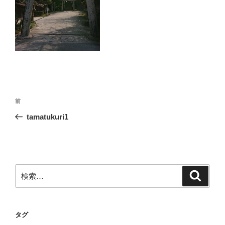
投
前
前
稿
の
tamatukuri1
ナ
投
ビ
稿
ゲ
ー
検
検
シ
索
索:
ョ
ン
タグ