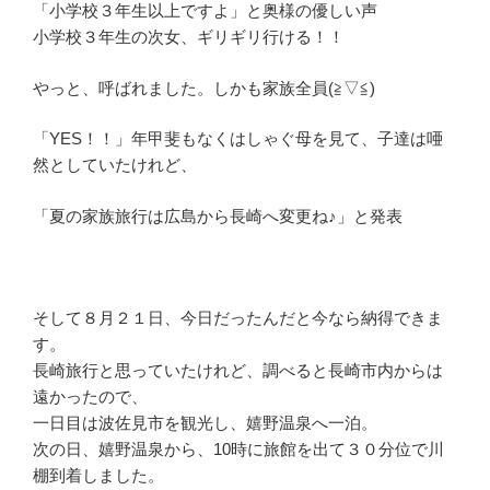
「小学校３年生以上ですよ」と奥様の優しい声
小学校３年生の次女、ギリギリ行ける！！
やっと、呼ばれました。しかも家族全員(≧▽≦)
「YES！！」年甲斐もなくはしゃぐ母を見て、子達は唖
然としていたけれど、
「夏の家族旅行は広島から長崎へ変更ね♪」と発表
そして８月２１日、今日だったんだと今なら納得できま
す。
長崎旅行と思っていたけれど、調べると長崎市内からは
遠かったので、
一日目は波佐見市を観光し、嬉野温泉へ一泊。
次の日、嬉野温泉から、10時に旅館を出て３０分位で川
棚到着しました。