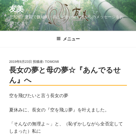
コ
友美
ン
北九州・豊前で数秘術・易占を使い無意識からのメッセージをお
テ
届けします
ン
ツ
メニュー
へ
ス
キ
ッ
投
2019年8月23日
投稿者:
TOMOMI
稿
長女の夢と母の夢☆『あんでるせ
プ
日:
ん』へ
空を飛びたいと言う長女の夢
夏休みに、長女の『空を飛ぶ夢』を叶えました。
「そんなの無理よ～」と、（恥ずかしながら全否定して
しまった）私に