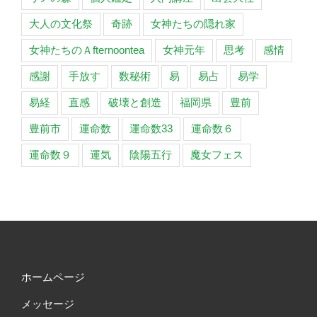
大人の文化祭
奇跡
女神たちの隠れ家
女神たちのＡfternoontea
女神元年
思考
感情
感謝
手放す
数秘術
易
易占
易学
易経
直感
破壊と創造
福岡県
豊前
豊前市
運命数
運命数33
運命数６
運命数９
運気
陰陽五行
魔女フェス
ホームページ
メッセージ