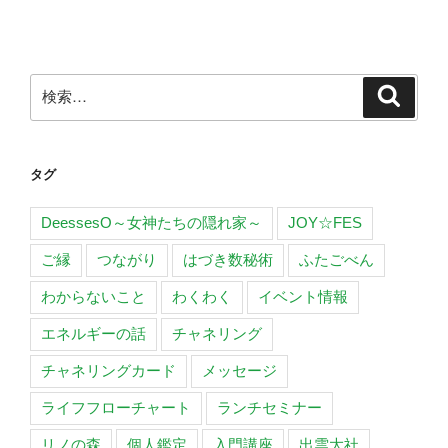
ー
稿
シ
ョ
ン
検
検
索
索:
タグ
DeessesO～女神たちの隠れ家～
JOY☆FES
ご縁
つながり
はづき数秘術
ふたごべん
わからないこと
わくわく
イベント情報
エネルギーの話
チャネリング
チャネリングカード
メッセージ
ライフフローチャート
ランチセミナー
リノの森
個人鑑定
入門講座
出雲大社