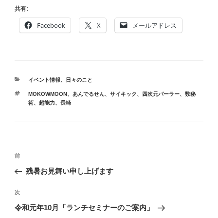
共有:
Facebook
X
メールアドレス
カ
イベント情報
、
日々のこと
テ
タ
MOKOWMOON
、
あんでるせん
、
サイキック
、
四次元パーラー
、
数秘
ゴ
グ
術
、
超能力
、
長崎
リ
ー
投
前
前
稿
の
残暑お見舞い申し上げます
ナ
投
ビ
稿
次
次
ゲ
の
令和元年10月「ランチセミナーのご案内」
投