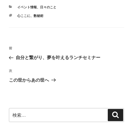
カ
イベント情報
、
日々のこと
テ
タ
心ここに
、
数秘術
ゴ
グ
リ
ー
投
前
前
稿
の
自分と繋がり、夢を叶えるランチセミナー
ナ
投
ビ
稿
次
次
ゲ
の
この世からあの世へ
投
ー
稿
シ
ョ
ン
検
検
索
索: