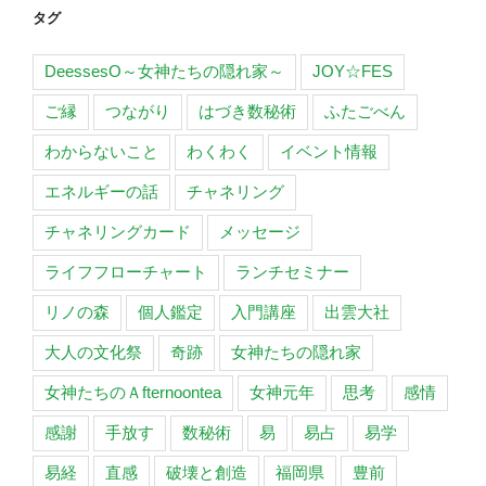
タグ
DeessesO～女神たちの隠れ家～
JOY☆FES
ご縁
つながり
はづき数秘術
ふたごべん
わからないこと
わくわく
イベント情報
エネルギーの話
チャネリング
チャネリングカード
メッセージ
ライフフローチャート
ランチセミナー
リノの森
個人鑑定
入門講座
出雲大社
大人の文化祭
奇跡
女神たちの隠れ家
女神たちのＡfternoontea
女神元年
思考
感情
感謝
手放す
数秘術
易
易占
易学
易経
直感
破壊と創造
福岡県
豊前