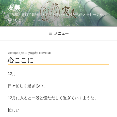
コ
友美
ン
北九州・豊前で数秘術・易占を使い無意識からのメッセージをお
テ
届けします
ン
ツ
メニュー
へ
ス
キ
ッ
投
2019年12月1日
投稿者:
TOMOMI
稿
心ここに
プ
日:
12月
日々忙しく過ぎる中、
12月に入ると一段と慌ただしく過ぎていくような、
忙しい