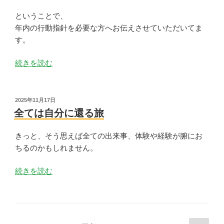
っ
た
ということで、
皆
年内の行動指針を必要な方へお伝えさせていただいてま
さ
す。
ま
“年
続きを読む
へ”
内
の
の
行
投
2025年11月17日
稿
動
全ては自分に還る旅
日:
指
針”
きっと、そう思えば全ての出来事、体験や経験が腑にお
の
ちるのかもしれません。
“全
続きを読む
て
は
自
分