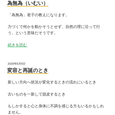
稿
け
為無為（いむい）
日:
取
る
「為無為」老子の教えになります。
器”
の
力づくで何かを動かそうとせず、自然の理に沿って行
う。という意味だそうです。
“為
続きを読む
無
為
（い
投
2026年6月8日
稿
む
変容と再誕のとき
日:
い）”
の
新しい方向へ状況が変化するときの流れにいるとき
古いものを一新して脱皮するとき
もしかすると心と身体に不調を感じる方もいるかもしれ
ません。