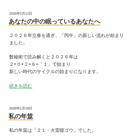
投
2026年2月12日
稿
あなたの中の眠っているあなたへ
日:
２０２６年立春を過ぎ、「丙午」の新しい流れが始まり
ました。
数秘術で読み解くと２０２６年は
２+０+２+６=「１」で始まり
新しい時代のサイクルの始まりになります。
“あ
続きを読む
な
た
の
投
2026年1月19日
稿
中
私の年筮
日:
の
眠
私の年筮は「２１・火雷噬ゴウ」でした。
っ