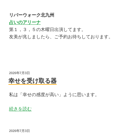
リバーウォーク北九州
占いのアリーナ
第１，３，５の木曜日出演してます。
友美が兆しましたら、ご予約お待ちしております。
投
2026年7月3日
稿
幸せを受け取る器
日:
私は「幸せの感度が高い」ように思います。
“幸
続きを読む
せ
を
受
投
2026年7月3日