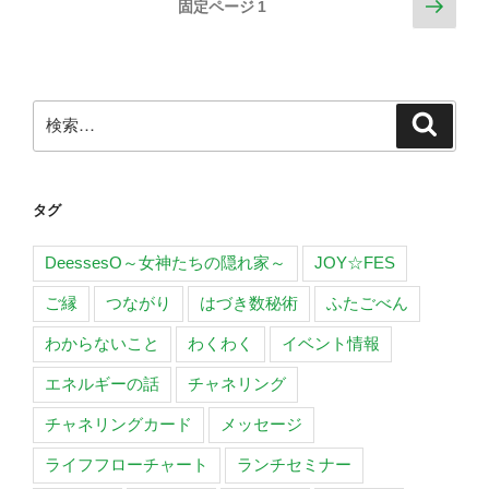
投
次
固定ページ
1
に
の
稿
還
ペ
の
る
ー
ペ
旅”
ジ
検
の
検
ー
索
索:
ジ
送
タグ
り
DeessesO～女神たちの隠れ家～
JOY☆FES
ご縁
つながり
はづき数秘術
ふたごべん
わからないこと
わくわく
イベント情報
エネルギーの話
チャネリング
チャネリングカード
メッセージ
ライフフローチャート
ランチセミナー