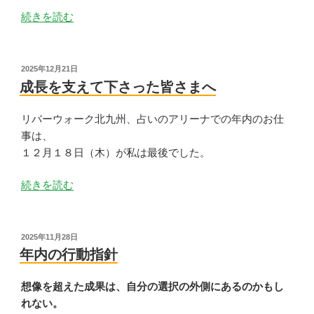
“私
て
続きを読む
の
い
年
る
筮”
あ
投
2025年12月21日
稿
の
な
成長を支えて下さった皆さまへ
日:
た
へ”
リバーウォーク北九州、占いのアリーナでの年内のお仕
の
事は、
１２月１８日（木）が私は最後でした。
“成
続きを読む
長
を
支
投
2025年11月28日
稿
え
年内の行動指針
日:
て
下
想像を超えた成果は、自分の選択の外側にあるのかもし
さ
れない。