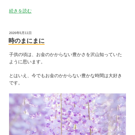
“変
続きを読む
容
と
再
投
2026年5月11日
稿
誕
時のまにまに
日:
の
と
子供の頃は、お金のかからない豊かさを沢山知っていた
き”
ように思います。
の
とはいえ、今でもお金のかからない豊かな時間は大好き
です。