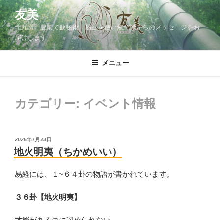
コ
友美
ン
北九州・豊前で数秘術・易占を使い無意識からのメッセージをお
テ
届けします
ン
ツ
メニュー
へ
ス
キ
ッ
カテゴリー:
イベント情報
プ
投
2026年7月23日
稿
地火明夷（ちかめいい）
日:
易経には、１~６４卦の物語が書かれています。
３６卦【地火明夷】
才能があるのに認められない。