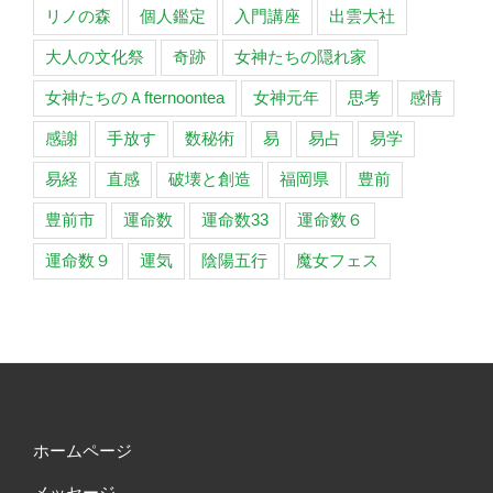
リノの森
個人鑑定
入門講座
出雲大社
大人の文化祭
奇跡
女神たちの隠れ家
女神たちのＡfternoontea
女神元年
思考
感情
感謝
手放す
数秘術
易
易占
易学
易経
直感
破壊と創造
福岡県
豊前
豊前市
運命数
運命数33
運命数６
運命数９
運気
陰陽五行
魔女フェス
ホームページ
メッセージ