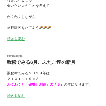
会いたい人のことを考えて
わくわくしながら
旅行計画をたてよう
“少
続きを読む
し
先
を
投
2019年6月3日
稿
創
数秘でみる6月、ふたご座の新月
日:
造
す
数秘術でみる２０１９年は
る”
２＋０＋１＋９＝３
の
わくわくと「破壊と創造」の『３』
の年になります。
“数
続きを読む
秘