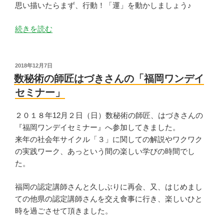
思い描いたらまず、行動！「運」を動かしましょう♪
“☆2019
続きを読む
年
イ
ベ
投
2018年12月7日
稿
ン
数秘術の師匠はづきさんの「福岡ワンデイ
日:
ト
セミナー」
の
お
２０１８年12月２日（日）数秘術の師匠、はづきさんの
知
『福岡ワンデイセミナー』へ参加してきました。
ら
来年の社会年サイクル「３」に関しての解説やワクワク
せ
の実践ワーク、あっという間の楽しい学びの時間でし
☆”
た。
の
福岡の認定講師さんと久しぶりに再会、又、はじめまし
ての他県の認定講師さんを交え食事に行き、楽しいひと
時を過ごさせて頂きました。