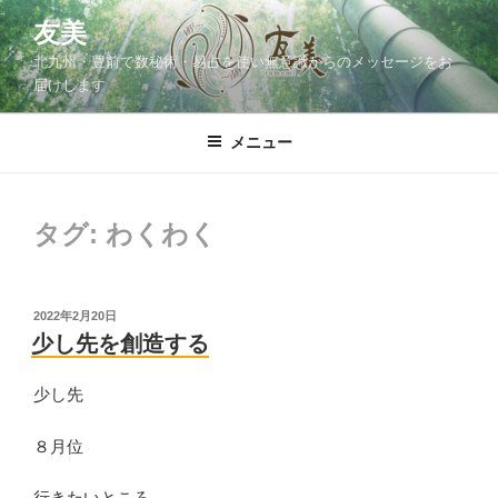
コ
友美
ン
北九州・豊前で数秘術・易占を使い無意識からのメッセージをお
テ
届けします
ン
ツ
メニュー
へ
ス
キ
ッ
タグ:
わくわく
プ
投
2022年2月20日
稿
少し先を創造する
日:
少し先
８月位
行きたいところ