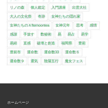
セ
ミ
リノの森
個人鑑定
入門講座
出雲大社
ナ
大人の文化祭
奇跡
女神たちの隠れ家
ー」”
の
女神たちのＡfternoontea
女神元年
思考
感情
感謝
手放す
数秘術
易
易占
易学
易経
直感
破壊と創造
福岡県
豊前
豊前市
運命数
運命数33
運命数６
運命数９
運気
陰陽五行
魔女フェス
ホームページ