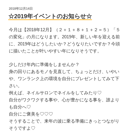
で
み
投
2018年12月14日
稿
る
☆2019年イベントのお知らせ☆
日:
6
月、
今月は【2018年12月】（２＋１＋８＋１＋２＝５）「５
ふ
の変化」の月になります。2019年、新しい年を迎える前
た
に、2019年はどうしたいか？どうなりたいですか？今頭
ご
に描いたことが叶いやすい年になりそうです。
座
の
少しだけ年内に準備をしませんか？
新
身の回りにあるモノを見直して、ちょっとだけ、いやい
月”
や、ワンランク上の環境を自分にプレゼントしてみて下
の
さい。
例えば、ネイルサロンでネイルをしてみたり♡
自分がワクワクする事や、心が豊かになる事を、誰より
も自分へ♡
自分にご褒美を♡♡♡
そうすることで、来年の波に乗る準備にきっとつながり
そうですよ♡