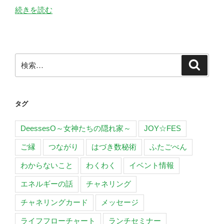
“数
続きを読む
秘
術
の
師
検
検
匠
索
索:
は
づ
タグ
き
さ
DeessesO～女神たちの隠れ家～
JOY☆FES
ん
の
ご縁
つながり
はづき数秘術
ふたごべん
「福
わからないこと
わくわく
イベント情報
岡
ワ
エネルギーの話
チャネリング
ン
デ
チャネリングカード
メッセージ
イ
ライフフローチャート
ランチセミナー