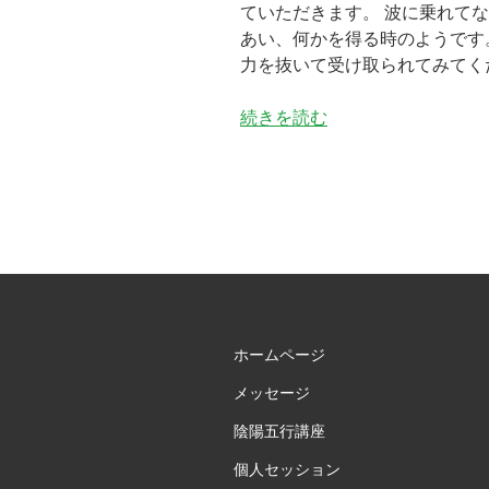
ていただきます。 波に乗れて
あい、何かを得る時のようです
力を抜いて受け取られてみてく
“残
続きを読む
暑
お
見
舞
い
申
し
上
げ
ホームページ
ま
メッセージ
す”
の
陰陽五行講座
個人セッション