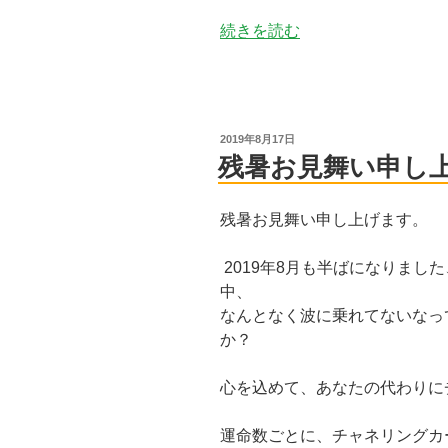
“子
続きを読む
は
親
を
み
投
2019年8月17日
て、
稿
残暑お見舞い申し
日:
親
は
残暑お見舞い申し上げます。
子
を
2019年8月も半ばになりまし
み
中、
る”
なんとなく波に乗れてないなっ
の
か？
心を込めて、あなたの代わりに
運命数ごとに、チャネリングカ