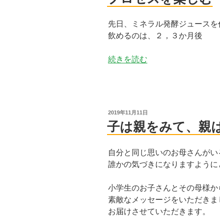
先日、ミネラル発酵ジュースを
飲めるのは、２，３か月後
“プ
続きを読む
ロ
セ
ス
を
投
2019年11月11日
楽
稿
子は親をみて、親
日:
し
む”
自分と同じ思いのお母さんがい
の
誰かの気づきになりますように
小学生のお子さんとその母様か
素敵なメッセージをいただきま
お届けさせていただきます。