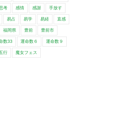
思考
感情
感謝
手放す
易占
易学
易経
直感
福岡県
豊前
豊前市
命数33
運命数６
運命数９
五行
魔女フェス