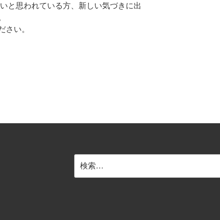
ないと思われている方、新しい気づきに出
。
ださい。
検
索: