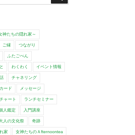
索
O～女神たちの隠れ家～
ご縁
つながり
ふたごべん
と
わくわく
イベント情報
話
チャネリング
カード
メッセージ
チャート
ランチセミナー
個人鑑定
入門講座
大人の文化祭
奇跡
れ家
女神たちのＡfternoontea