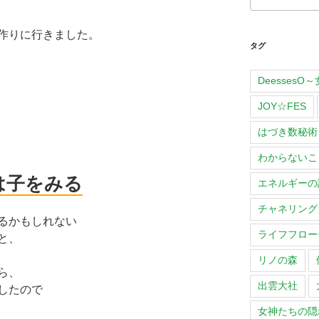
作りに行きました。
タグ
Deesses
JOY☆FES
はづき数秘術
わからないこ
は子をみる
エネルギーの
チャネリング
るかもしれない
ライフフロー
と、
リノの森
ら、
出雲大社
したので
女神たちの隠