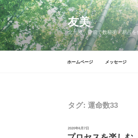
コ
ン
テ
友美
ン
北九州・豊前で数秘術・易占を
ツ
へ
ス
キ
ホームページ
メッセージ
ッ
プ
タグ:
運命数33
投
2020年6月7日
稿
プロセスを楽しむ
日: