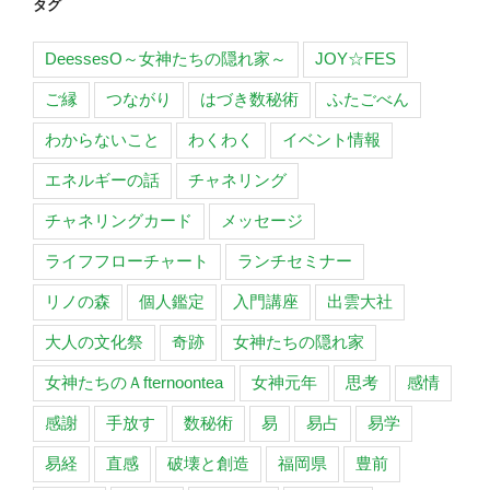
タグ
DeessesO～女神たちの隠れ家～
JOY☆FES
ご縁
つながり
はづき数秘術
ふたごべん
わからないこと
わくわく
イベント情報
エネルギーの話
チャネリング
チャネリングカード
メッセージ
ライフフローチャート
ランチセミナー
リノの森
個人鑑定
入門講座
出雲大社
大人の文化祭
奇跡
女神たちの隠れ家
女神たちのＡfternoontea
女神元年
思考
感情
感謝
手放す
数秘術
易
易占
易学
易経
直感
破壊と創造
福岡県
豊前