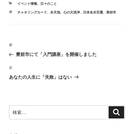
カ
イベント情報
、
日々のこと
テ
タ
チャネリングカード
、
弁天池
、
心の大洗浄
、
日本名水百選
、
美祢市
ゴ
グ
リ
ー
投
前
前
稿
の
豊前市にて「入門講座」を開催しました
ナ
投
ビ
稿
次
次
ゲ
の
あなたの人生に「失敗」はない
投
ー
稿
シ
ョ
ン
検
検
索
索: