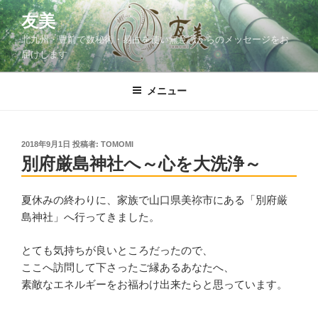
コ
友美
ン
北九州・豊前で数秘術・易占を使い無意識からのメッセージをお
テ
届けします
ン
ツ
メニュー
へ
ス
キ
ッ
投
2018年9月1日
投稿者:
TOMOMI
稿
別府厳島神社へ～心を大洗浄～
プ
日:
夏休みの終わりに、家族で山口県美祢市にある「別府厳
島神社」へ行ってきました。
とても気持ちが良いところだったので、
ここへ訪問して下さったご縁あるあなたへ、
素敵なエネルギーをお福わけ出来たらと思っています。