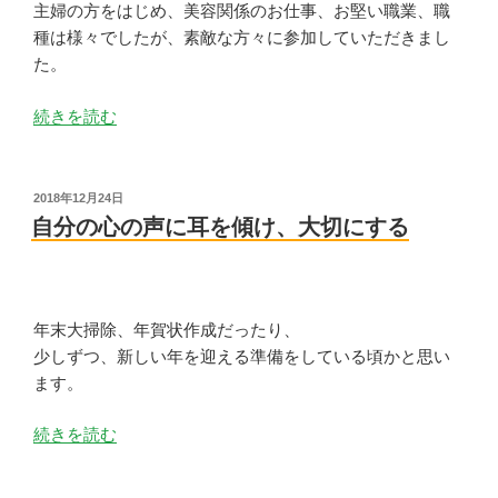
へ”
主婦の方をはじめ、美容関係のお仕事、お堅い職業、職
の
種は様々でしたが、素敵な方々に参加していただきまし
た。
“２
続きを読む
０
１
９
投
2018年12月24日
稿
年
自分の心の声に耳を傾け、大切にする
日:
『運
気
の
波
年末大掃除、年賀状作成だったり、
乗
少しずつ、新しい年を迎える準備をしている頃かと思い
り
ます。
講
“自
続きを読む
座』
分
を
の
開