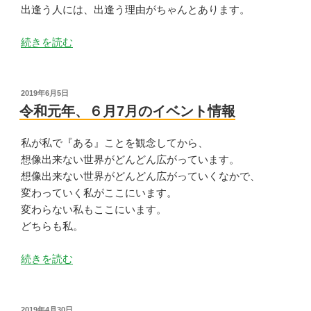
の
出逢う人には、出逢う理由がちゃんとあります。
“出
続きを読む
逢
う
人
投
2019年6月5日
稿
に
令和元年、６月7月のイベント情報
日:
は、
出
私が私で『ある』ことを観念してから、
逢
想像出来ない世界がどんどん広がっています。
う
想像出来ない世界がどんどん広がっていくなかで、
理
変わっていく私がここにいます。
由
変わらない私もここにいます。
が
どちらも私。
ち
“令
ゃ
続きを読む
和
ん
元
と
年、
あ
投
2019年4月30日