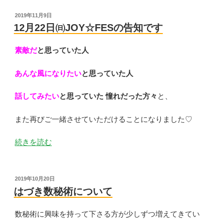
値
の
感
投
2019年11月9日
稿
に
12月22日㈰JOY☆FESの告知です
日:
つ
い
素敵だ
と思っていた人
て”
の
あんな風になりたい
と思っていた人
話してみたい
と思っていた 憧れだった方々
と、
また再びご一緒させていただけることになりました♡
“12
続きを読む
月
22
日
投
2019年10月20日
稿
㈰
はづき数秘術について
日:
JOY☆FES
の
数秘術に興味を持って下さる方が少しずつ増えてきてい