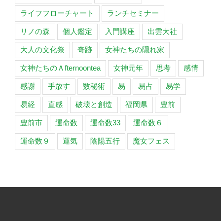
ライフフローチャート
ランチセミナー
リノの森
個人鑑定
入門講座
出雲大社
大人の文化祭
奇跡
女神たちの隠れ家
女神たちのＡfternoontea
女神元年
思考
感情
感謝
手放す
数秘術
易
易占
易学
易経
直感
破壊と創造
福岡県
豊前
豊前市
運命数
運命数33
運命数６
運命数９
運気
陰陽五行
魔女フェス