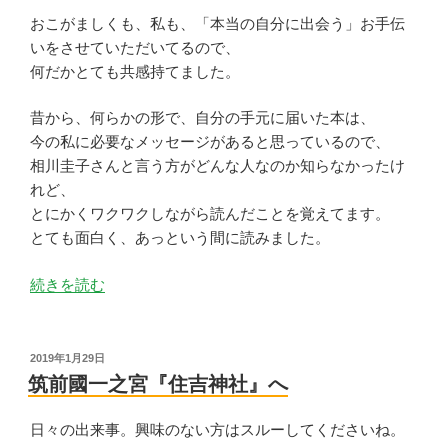
おこがましくも、私も、「本当の自分に出会う」お手伝
いをさせていただいてるので、
何だかとても共感持てました。
昔から、何らかの形で、自分の手元に届いた本は、
今の私に必要なメッセージがあると思っているので、
相川圭子さんと言う方がどんな人なのか知らなかったけ
れど、
とにかくワクワクしながら読んだことを覚えてます。
とても面白く、あっという間に読みました。
“降
続きを読む
り
注
ぐ
投
2019年1月29日
稿
メ
筑前國一之宮『住吉神社』へ
日:
ッ
セ
日々の出来事。興味のない方はスルーしてくださいね。