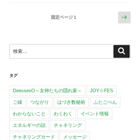
心
催
の
し
投
次
固定ページ
1
声
ま
の
稿
に
し
ペ
の
耳
た”
ー
ペ
を
の
ジ
検
傾
検
ー
索
索:
け、
ジ
大
送
切
タグ
り
に
す
DeessesO～女神たちの隠れ家～
JOY☆FES
る”
の
ご縁
つながり
はづき数秘術
ふたごべん
わからないこと
わくわく
イベント情報
エネルギーの話
チャネリング
チャネリングカード
メッセージ