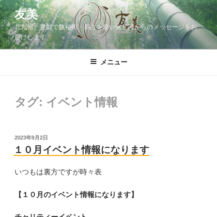
コ
友美
ン
北九州・豊前で数秘術・易占を使い無意識からのメッセージをお
テ
届けします
ン
ツ
メニュー
へ
ス
キ
ッ
タグ:
イベント情報
プ
投
2023年9月2日
稿
１０月イベント情報になります
日:
いつもは裏方ですが時々表
【１０月のイベント情報になります】
チャリティーイベント