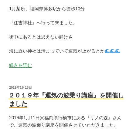
ー
ジ
1月某所、福岡県博多駅から徒歩10分
と
『住吉神社』へ行って来ました。
出
逢
街中にあるとは思えない静けさ
う
タ
海に近い神社は清まっていて運気が上がるとか
イ
ミ
“筑
続きを読む
ン
前
グ”
國
の
一
投
2019年1月15日
稿
之
２０１９年『運気の波乗り講座』を開催し
日:
宮
ました
『住
吉
2019年1月11日㈮福岡県行橋市にある『リノの森』さん
神
で、運気の波乗り講座を開催させていただきました。
社』