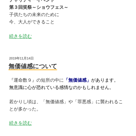
第３回笑祭～ショウフェス～
子供たちの未来のために
今、大人ができること
“１
続きを読む
０
月
イ
投
2019年11月14日
稿
ベ
無価値感について
日:
ン
ト
『運命数９』の短所の中に
「無価値感」
があります。
情
無意識に心が恐れている感情なのかもしれません。
報
に
若かりし頃は、「無価値感」や「罪悪感」に襲われるこ
な
とが多かった。
り
“無
続きを読む
ま
価
す”