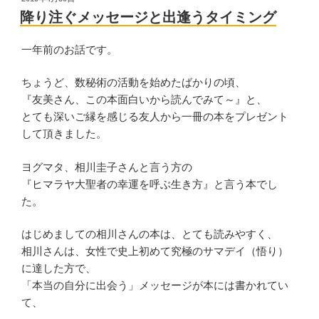
稿
６
る”
降り注ぐメッセージと出逢うタイミング
日:
月
の
7
一年前のお話です。
月
の
ちょうど、数秘術の活動を始めたばかりの頃、
イ
『友美さん、この本面白いから読んでみて～』と、
ベ
とても深いご縁を感じる友人から一冊の本をプレゼント
ン
して頂きました。
ト
ヨグマタ、相川圭子さんと言う方の
情
『ヒマラヤ大聖者の幸運を呼ぶ生き方』と言う本でし
報”
た。
の
はじめましての相川さんの本は、とても読みやすく、
相川さんは、女性で史上初めて究極のサマデイ（悟り）
に達した方で、
「本当の自分に出会う」メッセージが本には書かれてい
て、