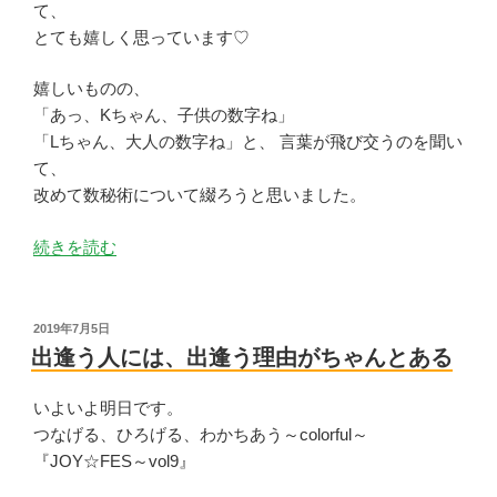
告
て、
知
とても嬉しく思っています♡
で
す”
嬉しいものの、
の
「あっ、Kちゃん、子供の数字ね」
「Lちゃん、大人の数字ね」と、 言葉が飛び交うのを聞い
て、
改めて数秘術について綴ろうと思いました。
“は
続きを読む
づ
き
数
投
2019年7月5日
稿
秘
出逢う人には、出逢う理由がちゃんとある
日:
術
に
いよいよ明日です。
つ
つなげる、ひろげる、わかちあう～colorful～
い
『JOY☆FES～vol9』
て”